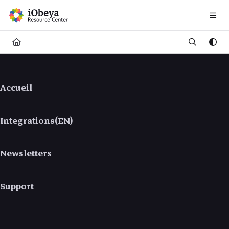
Documentation Index
Fetch the complete documentation index at:
https://help.iobeya.com/llms.txt
Use this file to discover all available pages before exploring further.
Accueil
Integrations(EN)
Newsletters
Support